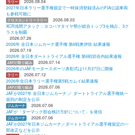
2026.08.04
ラリー
2027年日本ラリー選手権規定で一時抹消登録済みのFIA公認車両
も参戦可能に
2026.08.03
クロスカントリーラリー
XCR浅間アタック：ヨコハマタイヤ勢が総合トップ3を独占。3ク
ラスを制覇
2026.07.26
2026年 全日本ジムカーナ選手権 第6戦奥伊吹 結果速報
2026.07.19
2026年 全日本ダートトライアル選手権 第6戦切谷内結果速報
2026.07.14
JAFの取り組み
2026年のJAFモータースポーツ表彰式は11月27日に開催
2026.07.12
ラリー
2026年全日本ラリー選手権第5戦カムイ結果速報
2026.07.06
JAFの取り組み
JAFが2027年 全日本ジムカーナ ／ ダートトライアル選手権統一
規則の制定を公示
2026.07.06
ジムカーナ
JAFが「ターマック部会検討方針について」を発信
2026.07.06
ジムカーナ
JAFが2027年日本ジムカーナ／ダートトライアル選手権規定の一
部改正などを公示