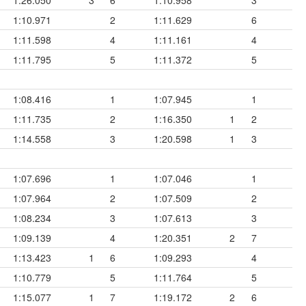
1:10.971
2
1:11.629
6
1:11.598
4
1:11.161
4
1:11.795
5
1:11.372
5
1:08.416
1
1:07.945
1
1:11.735
2
1:16.350
1
2
1:14.558
3
1:20.598
1
3
1:07.696
1
1:07.046
1
1:07.964
2
1:07.509
2
1:08.234
3
1:07.613
3
1:09.139
4
1:20.351
2
7
1:13.423
1
6
1:09.293
4
1:10.779
5
1:11.764
5
1:15.077
1
7
1:19.172
2
6