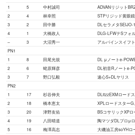
1
5
中村誠司
ADVANリジットBRZ
2
4
林幸照
STPリジッド黄眼鏡
3
2
田中勝
DLセラメタSEIJO-1
4
1
大橋政人
DLG-LFWテSフォ
–
3
大沼秀一
アルパインスイフト
PN1
1
8
田尾光規
DL μノートe-POW
2
6
蛯原輝彦
DL初音Rノートe-P
3
7
野口弘毅
速心S+DLヤリス
PN2
1
17
杉谷伸夫
DLitzzEXMロード
2
18
橋本恵太
XPLロードスター
3
20
津野友佑
BSコサリックXP
4
19
八田晴道
陶マツダDLプロμ
5
16
梅澤高志
大磯油工房soYH