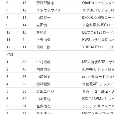
6
15
曽我部隆志
Obeliskロードスタ
7
12
イトウヨウイチ
サブDLベリティμ
8
13
山口晃一
iO☆DL☆BPSロ
9
14
安田慎
車楽祭満杯JSCロ
10
10
杉崎匠
DLプロμ123ロー
11
9
上野山肇
FWGコサリ犬DL
12
11
川島一朗
YHiOALEXロード
PN3
1
38
中村光範
MP六輪舎BRZコサX
2
40
岡野博史
ADVANリジットBR
3
26
山﨑輝男
nrd♂DLロードスタ
4
37
徳武銀河
水芭蕉XPLテック
5
30
岩田ユウジ
青点・T2・BRZ・D
6
32
山本哲也
RDLT2SPMエリ
7
34
金内佑也
シンシアDLクスコW
8
29
青木康治
MPアクティブS+DL