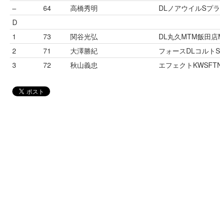
–
64
高橋秀明
DLノアウイルSプ
D
1
73
関谷光弘
DL丸久MTM飯田店M
2
71
大澤勝紀
フォースDLコルト
3
72
秋山義忠
エフェクトKWSFTN