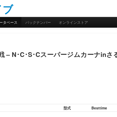
ータベース
バックナンバー
オンラインストア
戦 – N･C･S･Cスーパージムカーナin
型式
Besttime