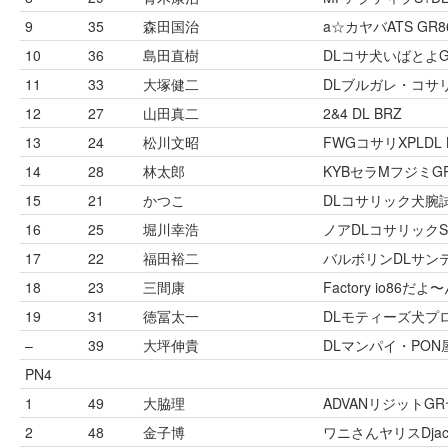
9
35
森田国治
a☆カヤバATS GR8
10
36
島田直樹
DLコサ犬いばとよG
11
33
大塚健二
DLブルガレ・コサリ
12
27
山田真二
2&4 DL BRZ
13
24
松川文昭
FWGコサリXPLDL 
14
28
林太郎
KYBセラMフジミGR
15
21
かつこ
DLコサリック犬腕試
16
25
堀川幸浩
ノアDLコサリックS
17
22
福田裕二
バルボリンDLサンテ
18
23
三間康
Factory io86だよ
19
31
徳冨太一
DLモティーズ犬プロ
–
39
大坪伸貴
DLマンパイ・PON
PN4
1
49
大脇理
ADVANリジットG
2
48
金子博
ワニさんヤリスDjac