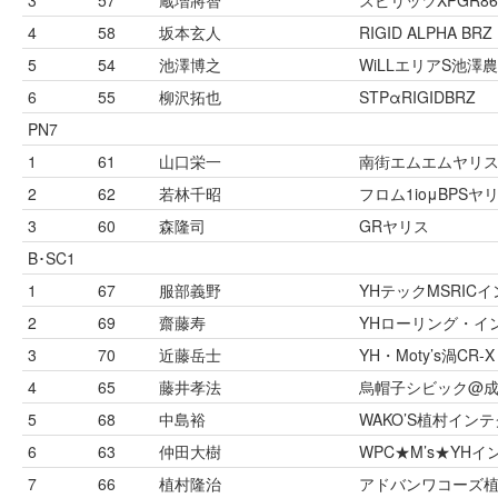
4
58
坂本玄人
RIGID ALPHA BRZ
5
54
池澤博之
WiLLエリアS池澤農
6
55
柳沢拓也
STPαRIGIDBRZ
PN7
1
61
山口栄一
南街エムエムヤリ
2
62
若林千昭
フロム1ioμBPSヤ
3
60
森隆司
GRヤリス
B･SC1
1
67
服部義野
YHテックMSRIC
2
69
齋藤寿
YHローリング・イ
3
70
近藤岳士
YH・Moty’s渦CR-X
4
65
藤井孝法
烏帽子シビック@
5
68
中島裕
WAKO’S植村イン
6
63
仲田大樹
WPC★M’s★YH
7
66
植村隆治
アドバンワコーズ