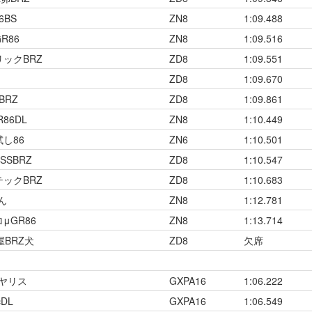
6BS
ZN8
1:09.488
R86
ZN8
1:09.516
ックBRZ
ZD8
1:09.551
ZD8
1:09.670
BRZ
ZD8
1:09.861
86DL
ZN8
1:10.449
し86
ZN6
1:10.501
SSBRZ
ZD8
1:10.547
ックBRZ
ZD8
1:10.683
〜ん
ZN8
1:12.781
μGR86
ZN8
1:13.714
屋BRZ犬
ZD8
欠席
Rヤリス
GXPA16
1:06.222
DL
GXPA16
1:06.549