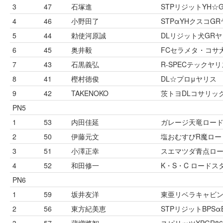
3
47
石塚進
STPリジットYH☆
4
46
小野田了
STPαYHクスコG
5
44
勅使河原誠
DLリジット犬GR
6
45
奥井毅
FCセラメタ・コサ
7
43
石黒義弘
R-SPECテックヤリ
8
41
樫村徳俊
DL☆プロμヤリス
9
42
TAKENOKO
茨トヨDLコサリッ
PN5
1
53
内田佳延
ガレージ天竜ロー
2
50
伊藤元文
塩おむすびR魔ロー
3
51
小澤正幸
スエマツダ青点ロ
4
52
和田修一
K・S・C ロードス
PN6
1
59
坂井友洋
東亜リベラキャビン
2
56
東方紀美恵
STPリジットBPSα
3
57
蔵増將智
スピリッツXPGR86